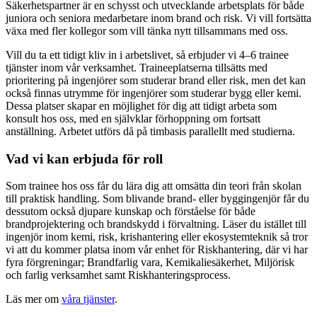
Säkerhetspartner är en schysst och utvecklande arbetsplats för både
juniora och seniora medarbetare inom brand och risk. Vi vill fortsätta
växa med fler kollegor som vill tänka nytt tillsammans med oss.
Vill du ta ett tidigt kliv in i arbetslivet, så erbjuder vi 4–6 trainee
tjänster inom vår verksamhet. Traineeplatserna tillsätts med
prioritering på ingenjörer som studerar brand eller risk, men det kan
också finnas utrymme för ingenjörer som studerar bygg eller kemi.
Dessa platser skapar en möjlighet för dig att tidigt arbeta som
konsult hos oss, med en självklar förhoppning om fortsatt
anställning. Arbetet utförs då på timbasis parallellt med studierna.
Vad vi kan erbjuda för roll
Som trainee hos oss får du lära dig att omsätta din teori från skolan
till praktisk handling. Som blivande brand- eller byggingenjör får du
dessutom också djupare kunskap och förståelse för både
brandprojektering och brandskydd i förvaltning. Läser du istället till
ingenjör inom kemi, risk, krishantering eller ekosystemteknik så tror
vi att du kommer platsa inom vår enhet för Riskhantering, där vi har
fyra förgreningar; Brandfarlig vara, Kemikaliesäkerhet, Miljörisk
och farlig verksamhet samt Riskhanteringsprocess.
Läs mer om
våra tjänster
.