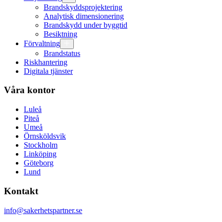
Brandskyddsprojektering
Analytisk dimensionering
Brandskydd under byggtid
Besiktning
Förvaltning
Brandstatus
Riskhantering
Digitala tjänster
Våra kontor
Luleå
Piteå
Umeå
Örnsköldsvik
Stockholm
Linköping
Göteborg
Lund
Kontakt
info@sakerhetspartner.se