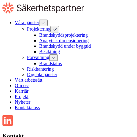
Till
innehåll
Våra tjänster
Projektering
Brandskyddsprojektering
Analytisk dimensionering
Brandskydd under byggtid
Besiktning
Förvaltning
Brandstatus
Riskhantering
Digitala tjänster
Vårt arbetssätt
Om oss
Karriär
Projekt
Nyheter
Kontakta oss
Kontakt