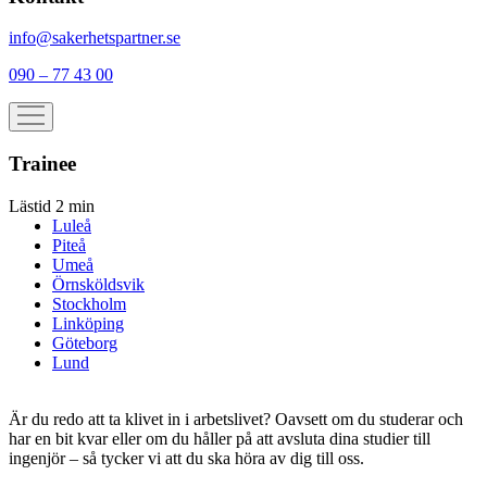
info@sakerhetspartner.se
090 – 77 43 00
Trainee
Lästid 2 min
Luleå
Piteå
Umeå
Örnsköldsvik
Stockholm
Linköping
Göteborg
Lund
Är du redo att ta klivet in i arbetslivet? Oavsett om du studerar och
har en bit kvar eller om du håller på att avsluta dina studier till
ingenjör – så tycker vi att du ska höra av dig till oss.