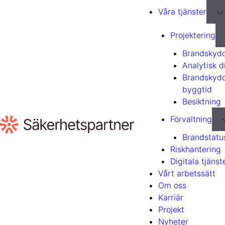
Till
Våra tjänster
innehåll
Projektering
Brandskydd
Analytisk 
Brandskyd
byggtid
Besiktning
Förvaltning
Brandstatu
Riskhantering
Digitala tjänst
Vårt arbetssätt
Om oss
Karriär
Projekt
Nyheter