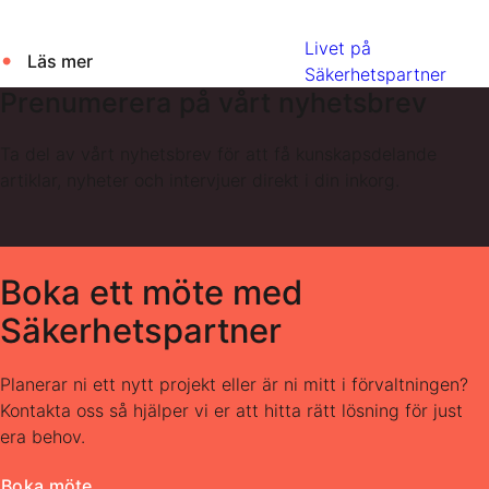
Livet på
Läs mer
Säkerhetspartner
Prenumerera på vårt nyhetsbrev
Ta del av vårt nyhetsbrev för att få kunskapsdelande
artiklar, nyheter och intervjuer direkt i din inkorg.
Boka ett möte med
Säkerhetspartner
Planerar ni ett nytt projekt eller är ni mitt i förvaltningen?
Kontakta oss så hjälper vi er att hitta rätt lösning för just
era behov.
Boka möte