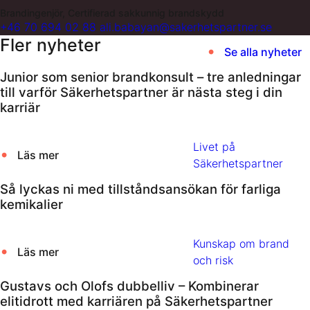
Brandingenjör, Certifierad sakkunnig brandskydd
+46 70 694 02 88
ali.babayan@sakerhetspartner.se
Fler nyheter
Se alla nyheter
Junior som senior brandkonsult – tre anledningar
till varför Säkerhetspartner är nästa steg i din
karriär
Livet på
Läs mer
Säkerhetspartner
Så lyckas ni med tillståndsansökan för farliga
kemikalier
Kunskap om brand
Läs mer
och risk
Gustavs och Olofs dubbelliv – Kombinerar
elitidrott med karriären på Säkerhetspartner