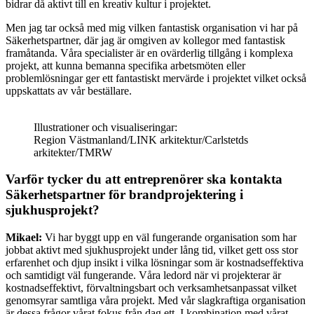
bidrar då aktivt till en kreativ kultur i projektet.
Men jag tar också med mig vilken fantastisk organisation vi har på
Säkerhetspartner, där jag är omgiven av kollegor med fantastisk
framåtanda. Våra specialister är en ovärderlig tillgång i komplexa
projekt, att kunna bemanna specifika arbetsmöten eller
problemlösningar ger ett fantastiskt mervärde i projektet vilket också
uppskattats av vår beställare.
Illustrationer och visualiseringar:
Region Västmanland/LINK arkitektur/Carlstetds
arkitekter/TMRW
Varför tycker du att entreprenörer ska kontakta
Säkerhetspartner för brandprojektering i
sjukhusprojekt?
Mikael:
Vi har byggt upp en väl fungerande organisation som har
jobbat aktivt med sjukhusprojekt under lång tid, vilket gett oss stor
erfarenhet och djup insikt i vilka lösningar som är kostnadseffektiva
och samtidigt väl fungerande. Våra ledord när vi projekterar är
kostnadseffektivt, förvaltningsbart och verksamhetsanpassat vilket
genomsyrar samtliga våra projekt. Med vår slagkraftiga organisation
är dessa frågor vårat fokus från dag ett. I kombination med vårat