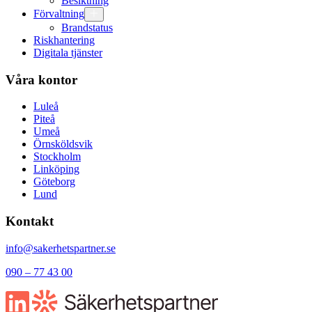
Besiktning
Förvaltning
Brandstatus
Riskhantering
Digitala tjänster
Våra kontor
Luleå
Piteå
Umeå
Örnsköldsvik
Stockholm
Linköping
Göteborg
Lund
Kontakt
info@sakerhetspartner.se
090 – 77 43 00