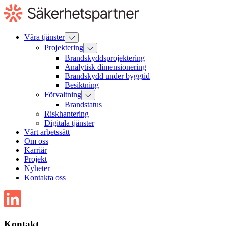
Till
innehåll
Våra tjänster
Projektering
Brandskyddsprojektering
Analytisk dimensionering
Brandskydd under byggtid
Besiktning
Förvaltning
Brandstatus
Riskhantering
Digitala tjänster
Vårt arbetssätt
Om oss
Karriär
Projekt
Nyheter
Kontakta oss
Kontakt