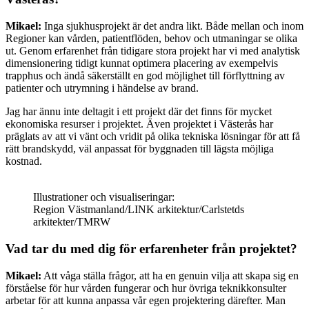
Mikael:
Inga sjukhusprojekt är det andra likt. Både mellan och inom
Regioner kan vården, patientflöden, behov och utmaningar se olika
ut. Genom erfarenhet från tidigare stora projekt har vi med analytisk
dimensionering tidigt kunnat optimera placering av exempelvis
trapphus och ändå säkerställt en god möjlighet till förflyttning av
patienter och utrymning i händelse av brand.
Jag har ännu inte deltagit i ett projekt där det finns för mycket
ekonomiska resurser i projektet. Även projektet i Västerås har
präglats av att vi vänt och vridit på olika tekniska lösningar för att få
rätt brandskydd, väl anpassat för byggnaden till lägsta möjliga
kostnad.
Illustrationer och visualiseringar:
Region Västmanland/LINK arkitektur/Carlstetds
arkitekter/TMRW
Vad tar du med dig för erfarenheter från projektet?
Mikael:
Att våga ställa frågor, att ha en genuin vilja att skapa sig en
förståelse för hur vården fungerar och hur övriga teknikkonsulter
arbetar för att kunna anpassa vår egen projektering därefter. Man