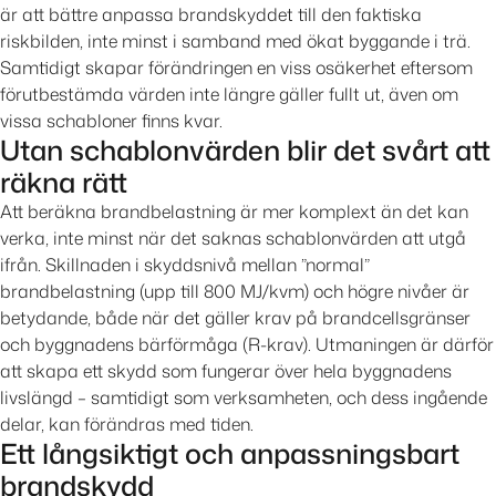
är att bättre anpassa brandskyddet till den faktiska
riskbilden, inte minst i samband med ökat byggande i trä.
Samtidigt skapar förändringen en viss osäkerhet eftersom
förutbestämda värden inte längre gäller fullt ut, även om
vissa schabloner finns kvar.
Utan schablonvärden blir det svårt att
räkna rätt
Att beräkna brandbelastning är mer komplext än det kan
verka, inte minst när det saknas schablonvärden att utgå
ifrån. Skillnaden i skyddsnivå mellan ”normal”
brandbelastning (upp till 800 MJ/kvm) och högre nivåer är
betydande, både när det gäller krav på brandcellsgränser
och byggnadens bärförmåga (R-krav). Utmaningen är därför
att skapa ett skydd som fungerar över hela byggnadens
livslängd – samtidigt som verksamheten, och dess ingående
delar, kan förändras med tiden.
Ett långsiktigt och anpassningsbart
brandskydd