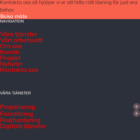
Kontakta oss så hjälper vi er att hitta rätt lösning för just era
behov.
Boka möte
NAVIGATION
Våra tjänster
Vårt arbetssätt
Om oss
Karriär
Projekt
Nyheter
Kontakta oss
VÅRA TJÄNSTER
Projektering
Förvaltning
Riskhantering
Digitala tjänster