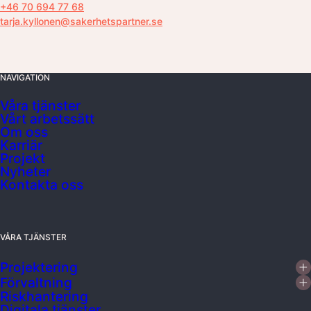
+46 70 694 77 68
tarja.kyllonen@sakerhetspartner.se
NAVIGATION
Våra tjänster
Vårt arbetssätt
Om oss
Karriär
Projekt
Nyheter
Kontakta oss
VÅRA TJÄNSTER
Projektering
Förvaltning
Riskhantering
Digitala tjänster