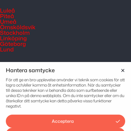
Luleå
Piteå
Umeå
Örnsköldsvik
Stockholm
Linköping
Göteborg
Lund
Hantera samtycke
KONTAKT
För att ge en bra upplevelse använder vi teknik som cookies för att
info@sakerhetspartner.se
lagra och/eller komma åt enhetsinformation. När du samtycker
090 – 77 43 00
till dessa tekniker kan vi behandla data som surfbeteende eller
unika ID:n på denna webbplats. Om du inte samtycker eller om du
återkallar ditt samtycke kan detta påverka vissa funktioner
negativt.
Acceptera