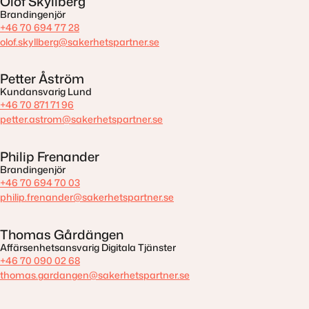
Olof Skyllberg
Brandingenjör
+46 70 694 77 28
olof.skyllberg@sakerhetspartner.se
Petter Åström
Kundansvarig Lund
+46 70 871 71 96
petter.astrom@sakerhetspartner.se
Philip Frenander
Brandingenjör
+46 70 694 70 03
philip.frenander@sakerhetspartner.se
Thomas Gårdängen
Affärsenhetsansvarig Digitala Tjänster
+46 70 090 02 68
thomas.gardangen@sakerhetspartner.se