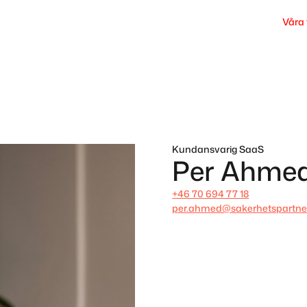
Våra 
Kundansvarig SaaS
Per Ahme
+46 70 694 77 18
per.ahmed@sakerhetspartner