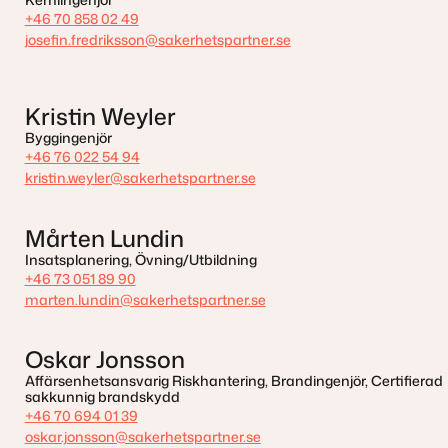
+46 70 858 02 49
josefin.fredriksson@sakerhetspartner.se
Kristin Weyler
Byggingenjör
+46 76 022 54 94
kristin.weyler@sakerhetspartner.se
Mårten Lundin
Insatsplanering, Övning/Utbildning
+46 73 051 89 90
marten.lundin@sakerhetspartner.se
Oskar Jonsson
Affärsenhetsansvarig Riskhantering, Brandingenjör, Certifierad
sakkunnig brandskydd
+46 70 694 01 39
oskar.jonsson@sakerhetspartner.se