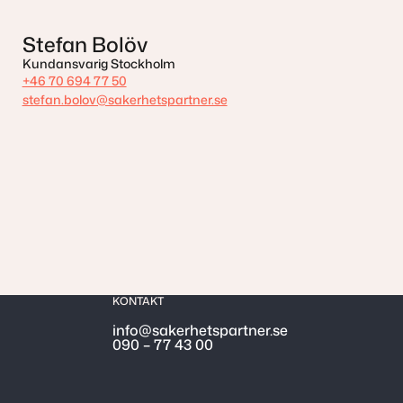
Stefan Bolöv
Kundansvarig Stockholm
+46 70 694 77 50
stefan.bolov@sakerhetspartner.se
KONTAKT
info@sakerhetspartner.se
090 – 77 43 00