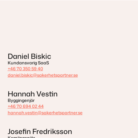
Daniel Biskic
Kundansvarig SaaS
+46 70 350 59 40
daniel.biskic@sakerhetspartner.se
Hannah Vestin
Byggingenjör
+46 70 694 02 44
hannah.vestin@sakerhetspartner.se
Josefin Fredriksson
Kemiingenjör