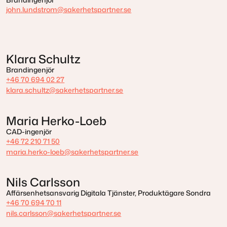
john.lundstrom@sakerhetspartner.se
Klara Schultz
Brandingenjör
+46 70 694 02 27
klara.schultz@sakerhetspartner.se
Maria Herko-Loeb
CAD-ingenjör
+46 72 210 71 50
maria.herko-loeb@sakerhetspartner.se
Nils Carlsson
Affärsenhetsansvarig Digitala Tjänster, Produktägare Sondra
+46 70 694 70 11
nils.carlsson@sakerhetspartner.se