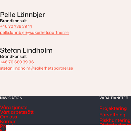
Pelle Lännbjer
Brandkonsult
+46 72 736 39 14
pelle.lannbjer@sakerhetspartner.se
Stefan Lindholm
Brandkonsult
+46 70 680 39 96
stefan.lindholm@sakerhetspartner.se
NAVIGATION
VÅRA TJÄNSTER
Våra tjänster
Projektering
Vårt arbetssätt
Förvaltning
Om oss
Riskhantering
Karriär
Digitala tjäns
Projekt
Nyheter