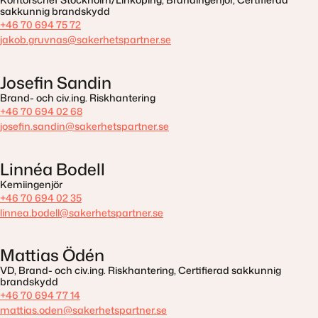
sakkunnig brandskydd
+46 70 694 75 72
jakob.gruvnas@sakerhetspartner.se
Josefin Sandin
Brand- och civ.ing. Riskhantering
+46 70 694 02 68
josefin.sandin@sakerhetspartner.se
Linnéa Bodell
Kemiingenjör
+46 70 694 02 35
linnea.bodell@sakerhetspartner.se
Mattias Ödén
VD, Brand- och civ.ing. Riskhantering, Certifierad sakkunnig
brandskydd
+46 70 694 77 14
mattias.oden@sakerhetspartner.se