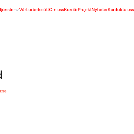
tjänster
Vårt arbetssätt
Om oss
Karriär
Projekt
Nyheter
Kontakta oss
d
.se