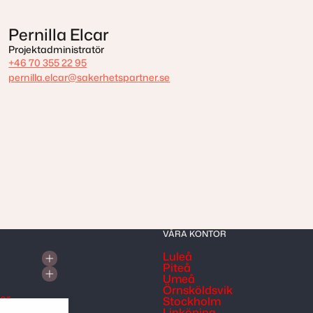
Pernilla Elcar
Projektadministratör
+46 70 355 22 95
pernilla.elcar@sakerhetspartner.se
VÅRA KONTOR
Luleå
Piteå
Umeå
Örnsköldsvik
ter
Stockholm
Linköping