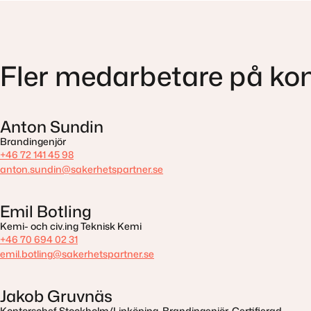
Fler medarbetare på kon
Anton Sundin
Brandingenjör
+46 72 141 45 98
anton.sundin@sakerhetspartner.se
Emil Botling
Kemi- och civ.ing Teknisk Kemi
+46 70 694 02 31
emil.botling@sakerhetspartner.se
Jakob Gruvnäs
Kontorschef Stockholm/Linköping, Brandingenjör, Certifierad