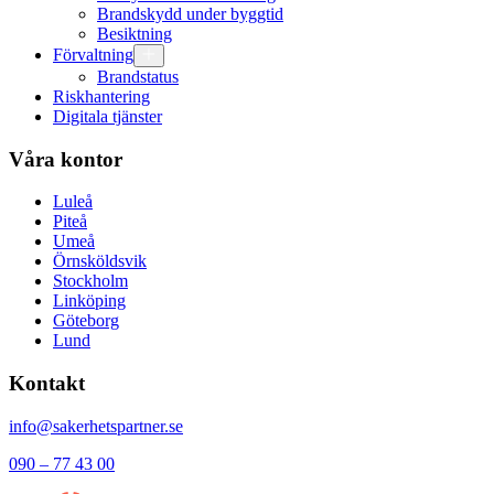
Brandskydd under byggtid
Besiktning
Förvaltning
Brandstatus
Riskhantering
Digitala tjänster
Våra kontor
Luleå
Piteå
Umeå
Örnsköldsvik
Stockholm
Linköping
Göteborg
Lund
Kontakt
info@sakerhetspartner.se
090 – 77 43 00