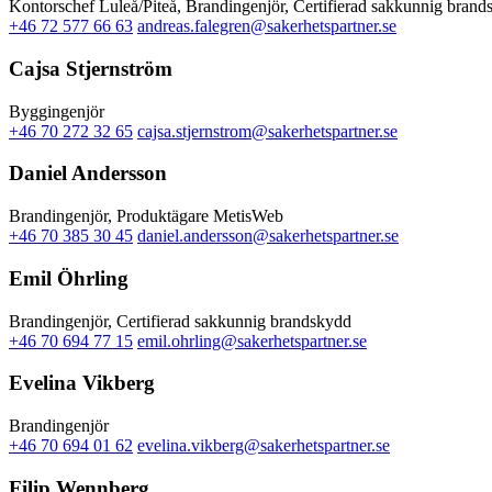
Kontorschef Luleå/Piteå, Brandingenjör, Certifierad sakkunnig bran
+46 72 577 66 63
andreas.falegren@sakerhetspartner.se
Cajsa Stjernström
Byggingenjör
+46 70 272 32 65
cajsa.stjernstrom@sakerhetspartner.se
Daniel Andersson
Brandingenjör, Produktägare MetisWeb
+46 70 385 30 45
daniel.andersson@sakerhetspartner.se
Emil Öhrling
Brandingenjör, Certifierad sakkunnig brandskydd
+46 70 694 77 15
emil.ohrling@sakerhetspartner.se
Evelina Vikberg
Brandingenjör
+46 70 694 01 62
evelina.vikberg@sakerhetspartner.se
Filip Wennberg