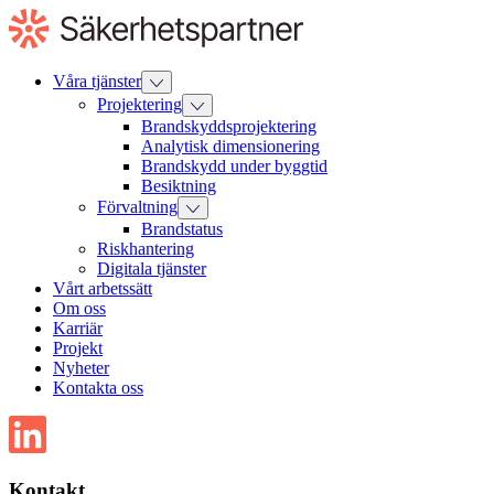
Till
innehåll
Våra tjänster
Projektering
Brandskyddsprojektering
Analytisk dimensionering
Brandskydd under byggtid
Besiktning
Förvaltning
Brandstatus
Riskhantering
Digitala tjänster
Vårt arbetssätt
Om oss
Karriär
Projekt
Nyheter
Kontakta oss
Kontakt