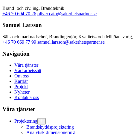
Brand- och civ. ing. Brandteknik
+46 70 694 70 26
oliver.cato@sakerhetspartner.se
Samuel Larsson
Sälj- och marknadschef, Brandingenjör, Kvalitets- och Miljöansvarig
+46 70 669 77 99
samuel.larsson@sakerhetspartner.se
Navigation
Våra tjänster
Vårt arbetssätt
Om oss
Karriär
Projekt
Nyheter
Kontakta oss
Våra tjänster
Projektering
Brandskyddsprojektering
Analytisk dimensionering