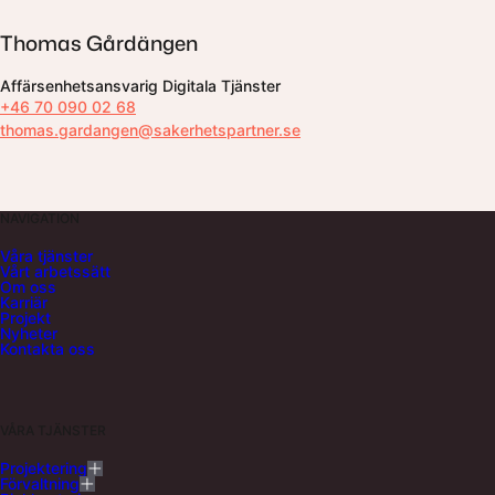
Thomas Gårdängen
Affärsenhetsansvarig Digitala Tjänster
+46 70 090 02 68
thomas.gardangen@sakerhetspartner.se
NAVIGATION
Våra tjänster
Vårt arbetssätt
Om oss
Karriär
Projekt
Nyheter
Kontakta oss
VÅRA TJÄNSTER
Projektering
Förvaltning