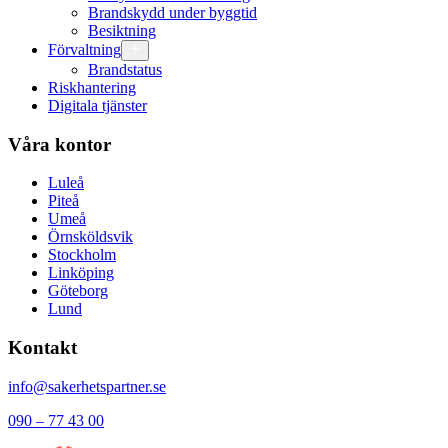
Brandskydd under byggtid
Besiktning
Förvaltning
Brandstatus
Riskhantering
Digitala tjänster
Våra kontor
Luleå
Piteå
Umeå
Örnsköldsvik
Stockholm
Linköping
Göteborg
Lund
Kontakt
info@sakerhetspartner.se
090 – 77 43 00