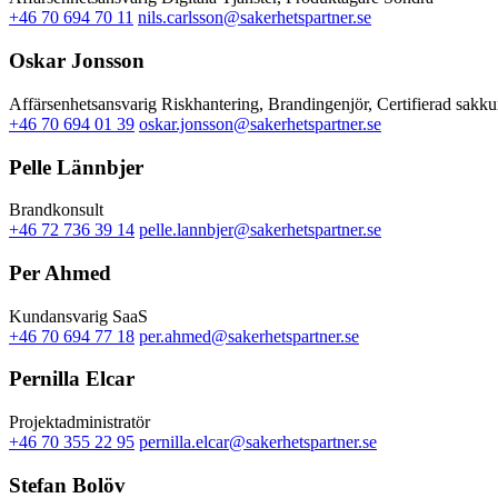
+46 70 694 70 11
nils.carlsson@sakerhetspartner.se
Oskar Jonsson
Affärsenhetsansvarig Riskhantering, Brandingenjör, Certifierad sakk
+46 70 694 01 39
oskar.jonsson@sakerhetspartner.se
Pelle Lännbjer
Brandkonsult
+46 72 736 39 14
pelle.lannbjer@sakerhetspartner.se
Per Ahmed
Kundansvarig SaaS
+46 70 694 77 18
per.ahmed@sakerhetspartner.se
Pernilla Elcar
Projektadministratör
+46 70 355 22 95
pernilla.elcar@sakerhetspartner.se
Stefan Bolöv