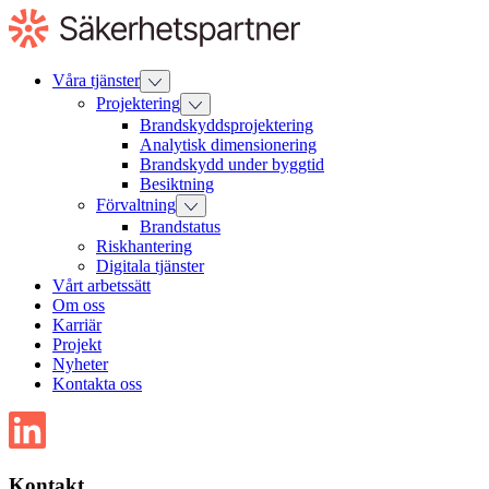
Till
innehåll
Våra tjänster
Projektering
Brandskyddsprojektering
Analytisk dimensionering
Brandskydd under byggtid
Besiktning
Förvaltning
Brandstatus
Riskhantering
Digitala tjänster
Vårt arbetssätt
Om oss
Karriär
Projekt
Nyheter
Kontakta oss
Kontakt