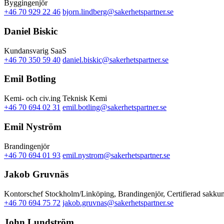
Byggingenjör
+46 70 929 22 46
bjorn.lindberg@sakerhetspartner.se
Daniel Biskic
Kundansvarig SaaS
+46 70 350 59 40
daniel.biskic@sakerhetspartner.se
Emil Botling
Kemi- och civ.ing Teknisk Kemi
+46 70 694 02 31
emil.botling@sakerhetspartner.se
Emil Nyström
Brandingenjör
+46 70 694 01 93
emil.nystrom@sakerhetspartner.se
Jakob Gruvnäs
Kontorschef Stockholm/Linköping, Brandingenjör, Certifierad sakku
+46 70 694 75 72
jakob.gruvnas@sakerhetspartner.se
John Lundström