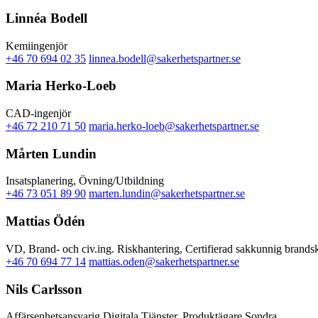
Linnéa Bodell
Kemiingenjör
+46 70 694 02 35
linnea.bodell@sakerhetspartner.se
Maria Herko-Loeb
CAD-ingenjör
+46 72 210 71 50
maria.herko-loeb@sakerhetspartner.se
Mårten Lundin
Insatsplanering, Övning/Utbildning
+46 73 051 89 90
marten.lundin@sakerhetspartner.se
Mattias Ödén
VD, Brand- och civ.ing. Riskhantering, Certifierad sakkunnig brand
+46 70 694 77 14
mattias.oden@sakerhetspartner.se
Nils Carlsson
Affärsenhetsansvarig Digitala Tjänster, Produktägare Sondra