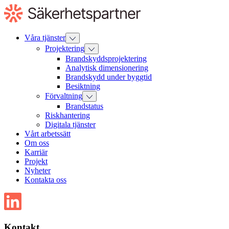
Till
innehåll
Våra tjänster
Projektering
Brandskyddsprojektering
Analytisk dimensionering
Brandskydd under byggtid
Besiktning
Förvaltning
Brandstatus
Riskhantering
Digitala tjänster
Vårt arbetssätt
Om oss
Karriär
Projekt
Nyheter
Kontakta oss
Kontakt