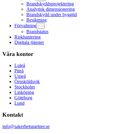
Brandskyddsprojektering
Analytisk dimensionering
Brandskydd under byggtid
Besiktning
Förvaltning
Brandstatus
Riskhantering
Digitala tjänster
Våra kontor
Luleå
Piteå
Umeå
Örnsköldsvik
Stockholm
Linköping
Göteborg
Lund
Kontakt
info@sakerhetspartner.se