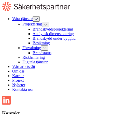
Till
innehåll
Våra tjänster
Projektering
Brandskyddsprojektering
Analytisk dimensionering
Brandskydd under byggtid
Besiktning
Förvaltning
Brandstatus
Riskhantering
Digitala tjänster
Vårt arbetssätt
Om oss
Karriär
Projekt
Nyheter
Kontakta oss
Kontakt