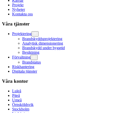
Karriär
Projekt
Nyheter
Kontakta oss
Våra tjänster
Projektering
Brandskyddsprojektering
Analytisk dimensionering
Brandskydd under byggtid
Besiktning
Förvaltning
Brandstatus
Riskhantering
Digitala tjänster
Våra kontor
Luleå
Piteå
Umeå
Örnsköldsvik
Stockholm