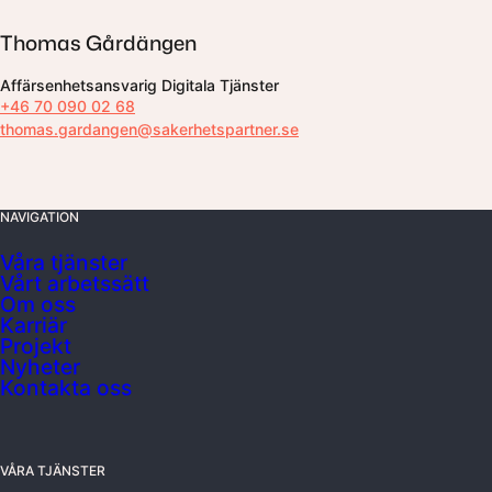
Thomas Gårdängen
Affärsenhetsansvarig Digitala Tjänster
+46 70 090 02 68
thomas.gardangen@sakerhetspartner.se
NAVIGATION
Våra tjänster
Vårt arbetssätt
Om oss
Karriär
Projekt
Nyheter
Kontakta oss
VÅRA TJÄNSTER