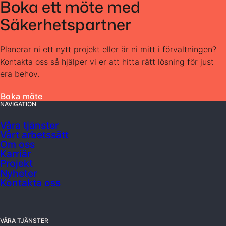
Boka ett möte med
Säkerhetspartner
Planerar ni ett nytt projekt eller är ni mitt i förvaltningen?
Kontakta oss så hjälper vi er att hitta rätt lösning för just
era behov.
Boka möte
NAVIGATION
Våra tjänster
Vårt arbetssätt
Om oss
Karriär
Projekt
Nyheter
Kontakta oss
VÅRA TJÄNSTER