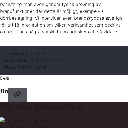
besiktning men även genom fysisk provning av
brandfunktioner där detta är möjligt, exempelvis
dörrbeslagning. Vi intervjuar även brandskyddsansvariga
för att få information om vilken verksamhet som bedrivs,
om det finns några särskilda brandrisker och så vidare.
Uppdragstid:
2024
Kundnamn:
Malmö sjukhus
Plats:
Region Skåne
Dela:
För mer information
Per-Anders Ohlsson