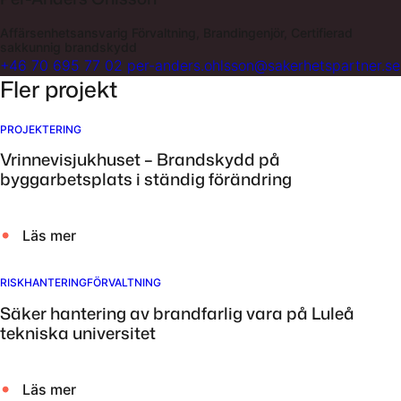
Affärsenhetsansvarig Förvaltning, Brandingenjör, Certifierad
sakkunnig brandskydd
+46 70 695 77 02
per-anders.ohlsson@sakerhetspartner.se
Fler projekt
PROJEKTERING
Vrinnevisjukhuset – Brandskydd på
byggarbetsplats i ständig förändring
Läs mer
RISKHANTERING
FÖRVALTNING
Säker hantering av brandfarlig vara på Luleå
tekniska universitet
Läs mer