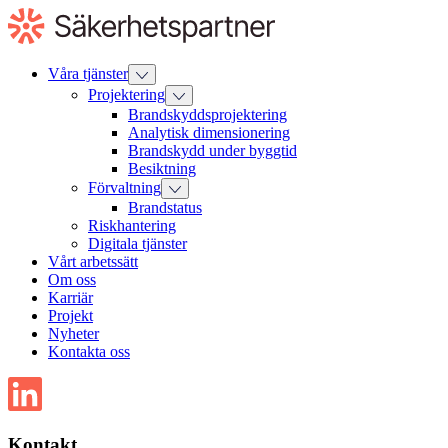
Till
innehåll
Våra tjänster
Projektering
Brandskyddsprojektering
Analytisk dimensionering
Brandskydd under byggtid
Besiktning
Förvaltning
Brandstatus
Riskhantering
Digitala tjänster
Vårt arbetssätt
Om oss
Karriär
Projekt
Nyheter
Kontakta oss
Kontakt