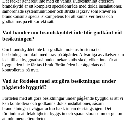
Det räcker generellt inte med en vanlig slutbesiktning eftersom
brandskydd är ett komplext specialområde med dolda installationer,
samordnade systemfunktioner och strikta lagkrav som kräver en
brandkonsults specialistkompetens för att kunna verifieras och
godkännas på ett korrekt sätt.
Vad händer om brandskyddet inte blir godkänt vid
besiktningen?
Om brandskyddet inte blir godkänt noteras bristerna i ett
besiktningsprotokoll med krav på åtgärder. Allvarliga avvikelser kan
leda till att byggnadsnämnden nekar slutbesked, vilket innebär att
byggnaden inte får tas i bruk förrän felen har åtgärdats och
kontrollerats på nytt.
Vad är fördelen med att göra besiktningar under
pågående byggtid?
Fördelen med att göra besiktningar under pågående byggtid är att vi
kan kontrollera och godkänna dolda installationer, såsom
brandtätningar i väggar och schakt, innan de stängs igen. Det
förhindrar att felaktigheter byggs in och sparar stora summor genom
att minimera efterarbeten.