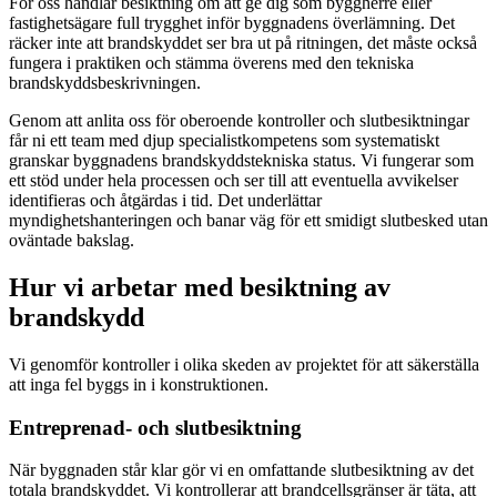
För oss handlar besiktning om att ge dig som byggherre eller
fastighetsägare full trygghet inför byggnadens överlämning. Det
räcker inte att brandskyddet ser bra ut på ritningen, det måste också
fungera i praktiken och stämma överens med den tekniska
brandskyddsbeskrivningen.
Genom att anlita oss för oberoende kontroller och slutbesiktningar
får ni ett team med djup specialistkompetens som systematiskt
granskar byggnadens brandskyddstekniska status. Vi fungerar som
ett stöd under hela processen och ser till att eventuella avvikelser
identifieras och åtgärdas i tid. Det underlättar
myndighetshanteringen och banar väg för ett smidigt slutbesked utan
oväntade bakslag.
Hur vi arbetar med besiktning av
brandskydd
Vi genomför kontroller i olika skeden av projektet för att säkerställa
att inga fel byggs in i konstruktionen.
Entreprenad- och slutbesiktning
När byggnaden står klar gör vi en omfattande slutbesiktning av det
totala brandskyddet. Vi kontrollerar att brandcellsgränser är täta, att