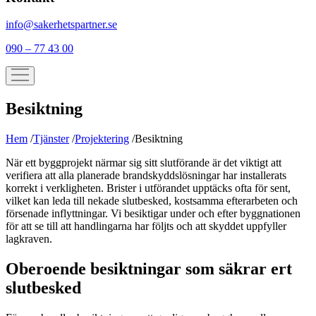
info@sakerhetspartner.se
090 – 77 43 00
Besiktning
Hem
/
Tjänster
/
Projektering
/
Besiktning
När ett byggprojekt närmar sig sitt slutförande är det viktigt att
verifiera att alla planerade brandskyddslösningar har installerats
korrekt i verkligheten. Brister i utförandet upptäcks ofta för sent,
vilket kan leda till nekade slutbesked, kostsamma efterarbeten och
försenade inflyttningar. Vi besiktigar under och efter byggnationen
för att se till att handlingarna har följts och att skyddet uppfyller
lagkraven.
Oberoende besiktningar som säkrar ert
slutbesked