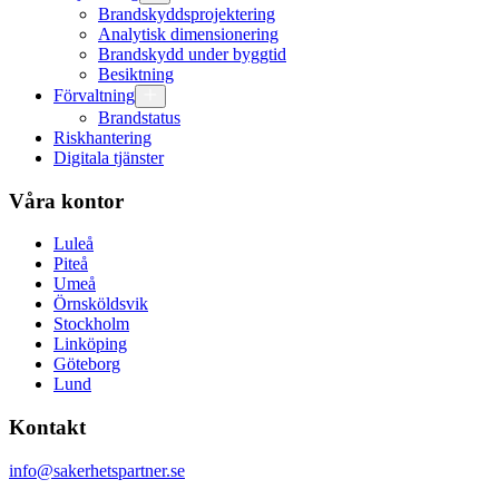
Brandskyddsprojektering
Analytisk dimensionering
Brandskydd under byggtid
Besiktning
Förvaltning
Brandstatus
Riskhantering
Digitala tjänster
Våra kontor
Luleå
Piteå
Umeå
Örnsköldsvik
Stockholm
Linköping
Göteborg
Lund
Kontakt
info@sakerhetspartner.se