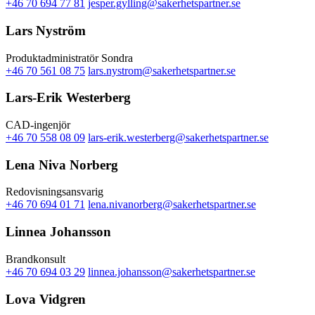
+46 70 694 77 81
jesper.gylling@sakerhetspartner.se
Lars Nyström
Produktadministratör Sondra
+46 70 561 08 75
lars.nystrom@sakerhetspartner.se
Lars-Erik Westerberg
CAD-ingenjör
+46 70 558 08 09
lars-erik.westerberg@sakerhetspartner.se
Lena Niva Norberg
Redovisningsansvarig
+46 70 694 01 71
lena.nivanorberg@sakerhetspartner.se
Linnea Johansson
Brandkonsult
+46 70 694 03 29
linnea.johansson@sakerhetspartner.se
Lova Vidgren