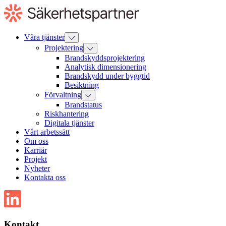
Till
innehåll
Våra tjänster
Projektering
Brandskyddsprojektering
Analytisk dimensionering
Brandskydd under byggtid
Besiktning
Förvaltning
Brandstatus
Riskhantering
Digitala tjänster
Vårt arbetssätt
Om oss
Karriär
Projekt
Nyheter
Kontakta oss
Kontakt