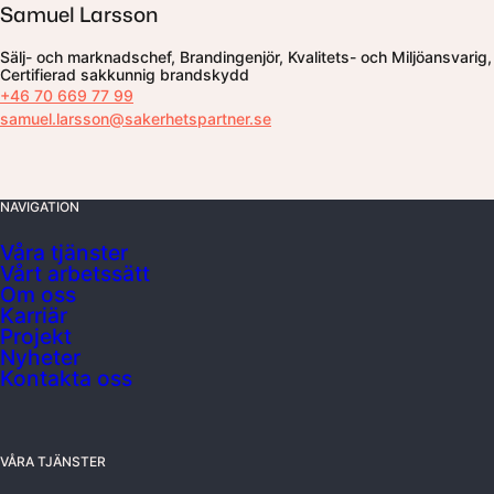
Samuel Larsson
Sälj- och marknadschef, Brandingenjör, Kvalitets- och Miljöansvarig,
Certifierad sakkunnig brandskydd
+46 70 669 77 99
samuel.larsson@sakerhetspartner.se
NAVIGATION
Våra tjänster
Vårt arbetssätt
Om oss
Karriär
Projekt
Nyheter
Kontakta oss
VÅRA TJÄNSTER