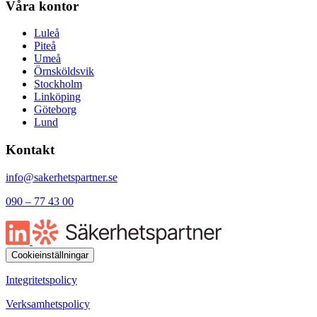
Våra kontor
Luleå
Piteå
Umeå
Örnsköldsvik
Stockholm
Linköping
Göteborg
Lund
Kontakt
info@sakerhetspartner.se
090 – 77 43 00
Cookieinställningar
Integritetspolicy
Verksamhetspolicy