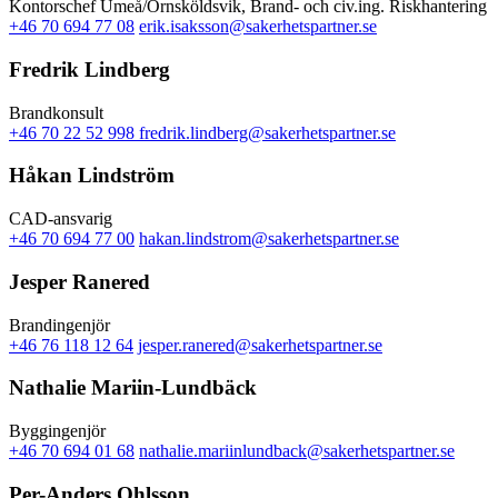
Kontorschef Umeå/Örnsköldsvik, Brand- och civ.ing. Riskhantering
+46 70 694 77 08
erik.isaksson@sakerhetspartner.se
Fredrik Lindberg
Brandkonsult
+46 70 22 52 998
fredrik.lindberg@sakerhetspartner.se
Håkan Lindström
CAD-ansvarig
+46 70 694 77 00
hakan.lindstrom@sakerhetspartner.se
Jesper Ranered
Brandingenjör
+46 76 118 12 64
jesper.ranered@sakerhetspartner.se
Nathalie Mariin-Lundbäck
Byggingenjör
+46 70 694 01 68
nathalie.mariinlundback@sakerhetspartner.se
Per-Anders Ohlsson