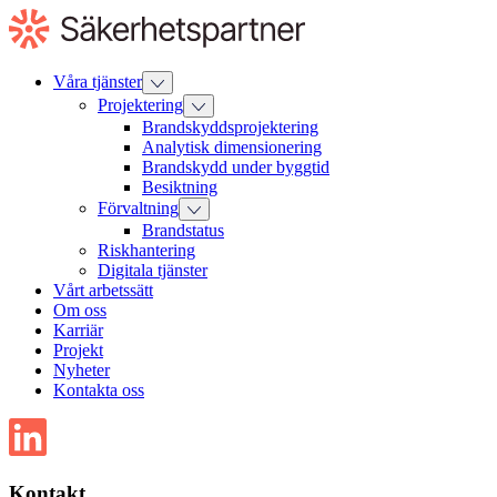
Till
innehåll
Våra tjänster
Projektering
Brandskyddsprojektering
Analytisk dimensionering
Brandskydd under byggtid
Besiktning
Förvaltning
Brandstatus
Riskhantering
Digitala tjänster
Vårt arbetssätt
Om oss
Karriär
Projekt
Nyheter
Kontakta oss
Kontakt